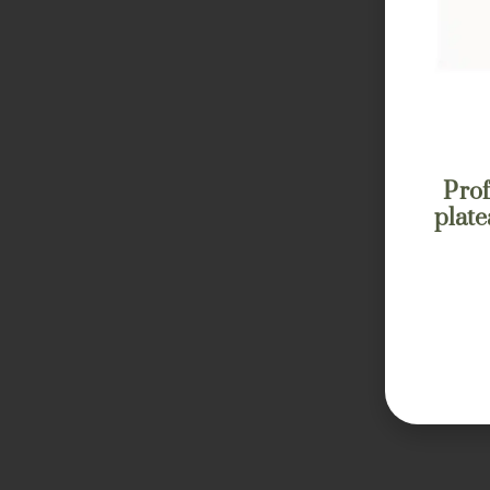
Prof
plat