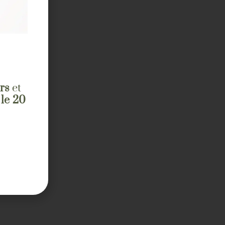
rs
et
 le 20