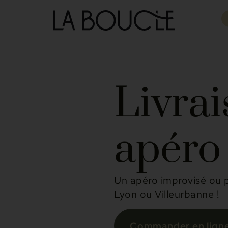
Livra
apér
Un apéro improvisé ou p
Lyon ou Villeurbanne !
Commander en lign