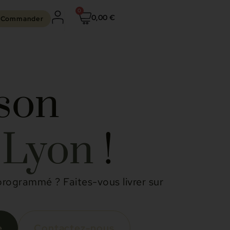
0
0,00
€
Commander
ison
o
Lyon
!
rogrammé ? Faites-vous livrer sur
e
Contactez-nous