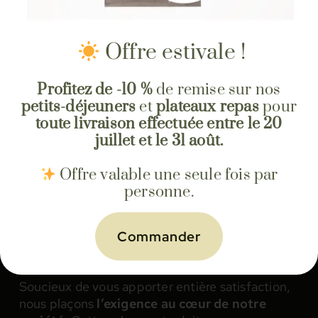
Offre estivale !
Profitez de -10 %
de remise sur nos
petits-déjeuners
et
plateaux repas
pour
toute livraison effectuée entre le 20
juillet et le 31 août.
Offre valable une seule fois par
personne.
Commander
Notre secret pour des plateaux-
repas de qualité à Vénissieux
Soucieux de vous apporter entière satisfaction,
nous plaçons
l’exigence au cœur de notre