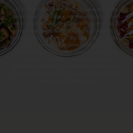
Afin de vous assurer des plateaux-repas de
qualité sur Vénissieux, nous avons constitués
notre brigade avec des Chefs d’expérience. Ils
conçoivent notre carte à chaque trimestre en
fonction des tendances, des saisons, mais aussi
de vos éventuels régimes alimentaires
spécifiques (Végétarien, Sans Gluten, Sans
Lactose…).
Toujours conçus dans une
démarche qualité, nos plateaux-repas sont
soignés et éclatants de saveur pour votre
déjeuner à Vénissieux.