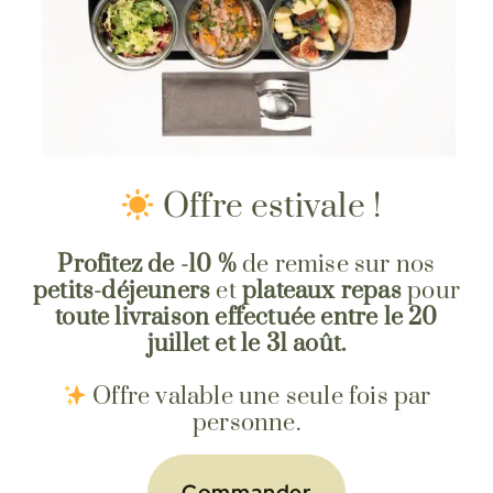
gourmande
100% faite-maison
LA BOUCLE TRAITEUR À LYON
Nous vous proposons une sélection de
plateaux-repas chauds ou froids pour vos
Offre estivale !
événements d’entreprise.
Un format inédit, visuel mais surtour éco-
Profitez de -10 %
de remise sur nos
responsable !
petits-déjeuners
et
plateaux repas
pour
toute livraison effectuée entre le 20
juillet et le 31 août.
Commander en
En savoir
ligne
+
Offre valable une seule fois par
personne.
Commander